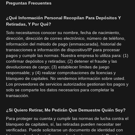
Preguntas Frecuentes
¿Qué Información Personal Recopilan Para Depósitos Y
Retiradas, Y Por Qué?
Solo necesitamos conocer su nombre, fecha de nacimiento,
dirección, dirección de correo electrónico, número de teléfono,
información del método de pago (enmascarada), historial de
transacciones e información de dispositivo/IP para procesar
pagos y cumplir las normas. Nuestra empresa lo utiliza para: (1)
confirmar depósitos y retiradas; (2) detener el fraude y las
devoluciones de cargo; (3) establecer límites de juego
responsable; y (4) realizar comprobaciones de licencias y
blanqueo de capitales. No vendemos información sobre usted.
Los proveedores de servicios autorizados gestionan los pagos y
solo se comparte los datos necesarios para completar la
transacción.
¿Si Quiero Retirar, Me Pedirán Que Demuestre Quién Soy?
Para proteger su cuenta y cumplir las normas de lucha contra el
blanqueo de capitales, sí, las retiradas pueden necesitar ser
verificadas. Puede solicitarse un documento de identidad con