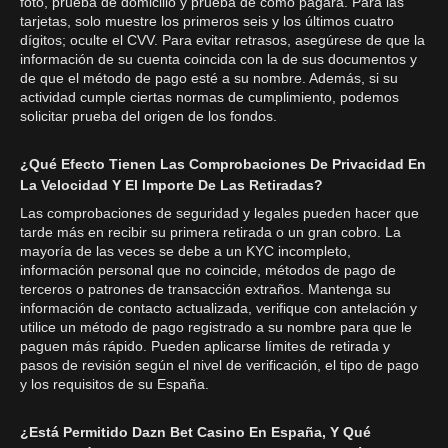
foto, prueba de domicilio y prueba de cómo pagará. Para las
tarjetas, solo muestre los primeros seis y los últimos cuatro
dígitos; oculte el CVV. Para evitar retrasos, asegúrese de que la
información de su cuenta coincida con la de sus documentos y
de que el método de pago esté a su nombre. Además, si su
actividad cumple ciertas normas de cumplimiento, podemos
solicitar prueba del origen de los fondos.
¿Qué Efecto Tienen Las Comprobaciones De Privacidad En
La Velocidad Y El Importe De Las Retiradas?
Las comprobaciones de seguridad y legales pueden hacer que
tarde más en recibir su primera retirada o un gran cobro. La
mayoría de las veces se debe a un KYC incompleto,
información personal que no coincide, métodos de pago de
terceros o patrones de transacción extraños. Mantenga su
información de contacto actualizada, verifique con antelación y
utilice un método de pago registrado a su nombre para que le
paguen más rápido. Pueden aplicarse límites de retirada y
pasos de revisión según el nivel de verificación, el tipo de pago
y los requisitos de su España.
¿Está Permitido Dazn Bet Casino En España, Y Qué