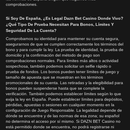
comprobaciones.
Si Soy De España, ¿Es Legal Dazn Bet Casino Donde Vivo?
¿Qué Tipo De Prueba Necesitan Para Bonos, Límites Y
Seguridad De La Cuenta?
Comprobamos su identidad para mantener su cuenta segura,
asegurarnos de que se cumplen correctamente los términos del
bono y para cumplir la ley. La prueba de identidad, la prueba de
domicilio y la confirmación del método de pago son
comprobaciones normales. Para límites más altos o actividad
sospechosa, también podemos solicitar un selfie rápido o
prueba de fondos. Los bonos pueden tener límites de juego y
tamaño de apuesta que se muestran en los términos
promocionales de su cuenta. Las retiradas y la elegibilidad para
bonos pueden suspenderse hasta que se complete la
verificación. También podemos establecer límites según lo que
exija la ley en España. Puede establecer límites para depósitos,
pérdidas, apuestas o sesiones en cualquier momento en la
configuración de Juego Responsable. La legalidad depende de
dónde se encuentre y de las normas de esa zona; su español
no determina el acceso por sí mismo. Si DAZN BET Casino no
está permitido donde se encuentra, no podrá registrarse ni