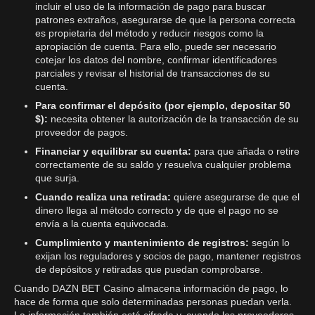
incluir el uso de la información de pago para buscar
patrones extraños, asegurarse de que la persona correcta
es propietaria del método y reducir riesgos como la
apropiación de cuenta. Para ello, puede ser necesario
cotejar los datos del nombre, confirmar identificadores
parciales y revisar el historial de transacciones de su
cuenta.
Para confirmar el depósito (por ejemplo, depositar 50
$):
necesita obtener la autorización de la transacción de su
proveedor de pagos.
Financiar y equilibrar su cuenta:
para que añada o retire
correctamente de su saldo y resuelva cualquier problema
que surja.
Cuando realiza una retirada:
quiere asegurarse de que el
dinero llega al método correcto y de que el pago no se
envía a la cuenta equivocada.
Cumplimiento y mantenimiento de registros:
según lo
exijan los reguladores y socios de pago, mantener registros
de depósitos y retiradas que puedan comprobarse.
Cuando DAZN BET Casino almacena información de pago, lo
hace de forma que solo determinadas personas puedan verla.
La información también está cifrada y, cuando los proveedores