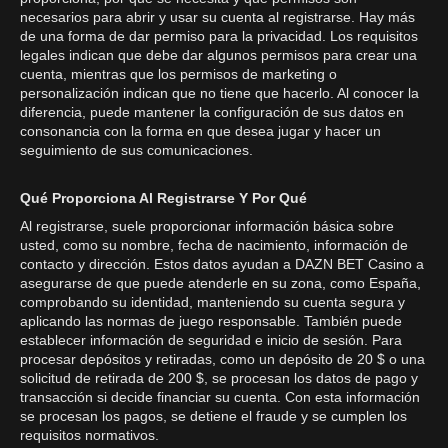
necesarios para abrir y usar su cuenta al registrarse. Hay más
de una forma de dar permiso para la privacidad. Los requisitos
legales indican que debe dar algunos permisos para crear una
cuenta, mientras que los permisos de marketing o
personalización indican que no tiene que hacerlo. Al conocer la
diferencia, puede mantener la configuración de sus datos en
consonancia con la forma en que desea jugar y hacer un
seguimiento de sus comunicaciones.
Qué Proporciona Al Registrarse Y Por Qué
Al registrarse, suele proporcionar información básica sobre
usted, como su nombre, fecha de nacimiento, información de
contacto y dirección. Estos datos ayudan a DAZN BET Casino a
asegurarse de que puede atenderle en su zona, como España,
comprobando su identidad, manteniendo su cuenta segura y
aplicando las normas de juego responsable. También puede
establecer información de seguridad e inicio de sesión. Para
procesar depósitos y retiradas, como un depósito de 20 $ o una
solicitud de retirada de 200 $, se procesan los datos de pago y
transacción si decide financiar su cuenta. Con esta información
se procesan los pagos, se detiene el fraude y se cumplen los
requisitos normativos.