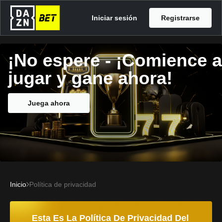
Iniciar sesión
Registrarse
¡No espere - ¡Comience a
jugar y gane ahora!
Juega ahora
Inicio
Política de privacidad
Esta Es La Política De Privacidad Del