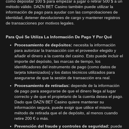
como depositar 100 $ para empezar a jugar o retirar 500 $ a un
método válido. DAZN BET Casino también puede utilizar la
información de pago para ayudar con las comprobaciones de
identidad, detener devoluciones de cargo y mantener registros
de transacciones por motivos legales.
Para Qué Se Utiliza La Información De Pago Y Por Qué
Procesamiento de depósitos:
necesita la información
para autorizar la transacción con el proveedor elegido y
añadir el dinero a la cuenta del casino. Esto puede incluir el
importe del depósito, las marcas de tiempo, los
identificadores del instrumento de pago (como datos de
tarjeta tokenizados) y los datos técnicos utilizados para
asegurarse de que la sesión de transacción era real.
Procesamiento de retiradas:
depende de la información
de pago para asegurarse de que el dinero llega al lugar
correcto y de que el propietario de la cuenta desea el pago.
Dado que DAZN BET Casino quiere mantener su
información segura, puede exigir que utilice el mismo
método de retirada que el de depósito, al menos cuando
retire 200 € o más.
Prevención del fraude y controles de seguridad:
puede