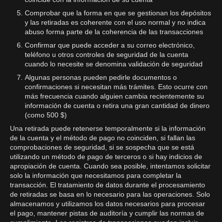
Comprobar que la forma en que se gestionan los depósitos
y las retiradas es coherente con el uso normal y no indica
abuso forma parte de la coherencia de las transacciones
Confirmar que puede acceder a su correo electrónico,
teléfono u otros controles de seguridad de la cuenta
cuando lo necesite se denomina validación de seguridad
Algunas personas pueden pedirle documentos o
confirmaciones si necesitan más trámites. Esto ocurre con
más frecuencia cuando alguien cambia recientemente su
información de cuenta o retira una gran cantidad de dinero
(como 500 $)
Una retirada puede retenerse temporalmente si la información
de la cuenta y el método de pago no coinciden, si fallan las
comprobaciones de seguridad, si se sospecha que se está
utilizando un método de pago de terceros o si hay indicios de
apropiación de cuenta. Cuando sea posible, intentamos solicitar
solo la información que necesitamos para completar la
transacción. El tratamiento de datos durante el procesamiento
de retiradas se basa en lo necesario para las operaciones. Solo
almacenamos y utilizamos los datos necesarios para procesar
el pago, mantener pistas de auditoría y cumplir las normas de